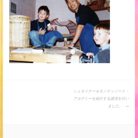
投
シュタイナー＆モンテッソーリ・
稿
アカデミーを紹介する講演を行い
ナ
ました。
ビ
ゲ
ー
シ