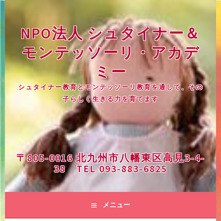
コ
ン
NPO法人 シュタイナー＆
テ
ン
モンテッソーリ・アカデ
ツ
へ
ミー
ス
シュタイナー教育とモンテッソーリ教育を通して、その
キ
子らしく生きる力を育てます
ッ
プ
〒805-0016 北九州市八幡東区高見3-4-
38 TEL 093-883-6825
メニュー