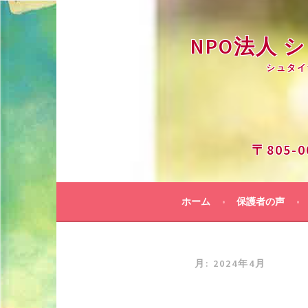
コ
ン
NPO法人
テ
ン
シュタイ
ツ
へ
ス
キ
ッ
〒805-
プ
ホーム
保護者の声
月:
2024年4月