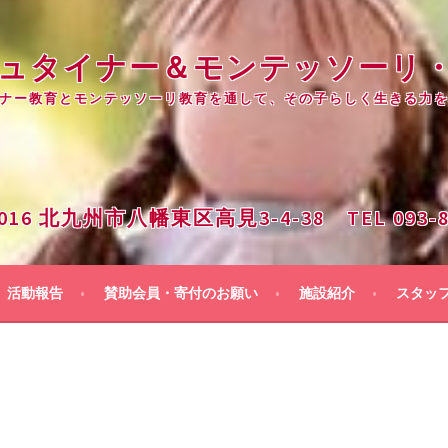
 シュタイナー＆モンテッソーリ
ナー教育とモンテッソーリ教育を通して、その子らしく生きる力
0016 北九州市八幡東区高見3-4-38 TEL 093-88
活動報告
賛助会員・寄付のお願い
施設紹介
スタッ