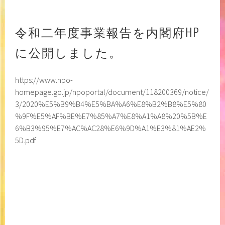
令和二年度事業報告を内閣府HP
に公開しました。
https://www.npo-
homepage.go.jp/npoportal/document/118200369/notice/
3/2020%E5%B9%B4%E5%BA%A6%E8%B2%B8%E5%80
%9F%E5%AF%BE%E7%85%A7%E8%A1%A8%20%5B%E
6%B3%95%E7%AC%AC28%E6%9D%A1%E3%81%AE2%
5D.pdf