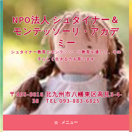
コ
ン
NPO法人 シュタイナー＆
テ
ン
モンテッソーリ・アカデ
ツ
へ
ミー
ス
シュタイナー教育とモンテッソーリ教育を通して、その
キ
子らしく生きる力を育てます
ッ
プ
〒805-0016 北九州市八幡東区高見3-4-
38 TEL 093-883-6825
メニュー