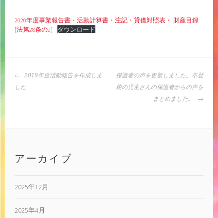
2020年度事業報告書・活動計算書・注記・貸借対照表・ 財産目録
[法第28条の2]
ダウンロード
投
2019年度活動報告を作成しま
保護者の声を更新しました。不登
稿
した
校の児童さんの保護者からの声を
ナ
まとめました。
ビ
ゲ
ー
シ
ョ
アーカイブ
ン
2025年12月
2025年4月